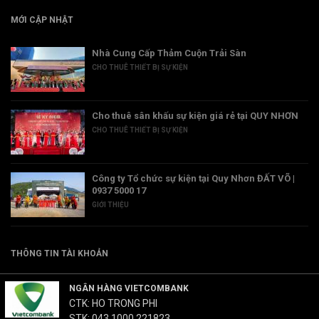
MỚI CẬP NHẬT
Nhà Cung Cấp Thảm Cuộn Trải Sàn
CHO THUÊ THIẾT BỊ SỰ KIỆN
Cho thuê sân khấu sự kiện giá rẻ tại QUY NHƠN
CHO THUÊ THIẾT BỊ SỰ KIỆN
Công ty Tổ chức sự kiện tại Quy Nhơn ĐẤT VÕ |
0937 5000 17
GIỚI THIỆU
THÔNG TIN TÀI KHOẢN
NGÂN HÀNG VIETCOMBANK
CTK: HO TRONG PHI
STK: 043 1000 221823