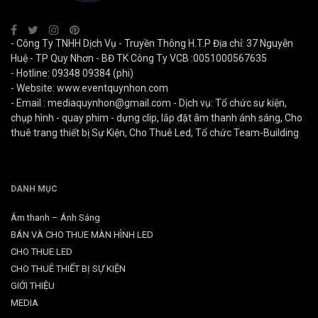
- Công Ty TNHH Dịch Vụ - Truyền Thông H.T.P Địa chỉ: 37 Nguyễn
Huệ - TP Quy Nhơn - BĐ TK Công Ty VCB :0051000567635
- Hotline: 09348 09384 (phi)
- Website: www.eventquynhon.com
- Email :
mediaquynhon@gmail.com
- Dịch vụ: Tổ chức sự kiện,
chụp hình - quay phim - dựng clip, lắp đặt âm thanh ánh sáng, Cho
thuê trang thiết bị Sự Kiện, Cho Thuê Led, Tổ chức Team-Building
DANH MỤC
Âm thanh – Ánh Sáng
BÁN VÀ CHO THUE MÀN HÌNH LED
CHO THUE LED
CHO THUÊ THIẾT BỊ SỰ KIỆN
GIỚI THIỆU
MEDIA