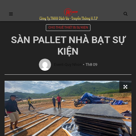
CHO THUÊ THIẾT BỊ SỰ KIỆN
SÀN PALLET NHÀ BẠT SỰ
KIỆN
Event-Quy Nhon
Th8 09