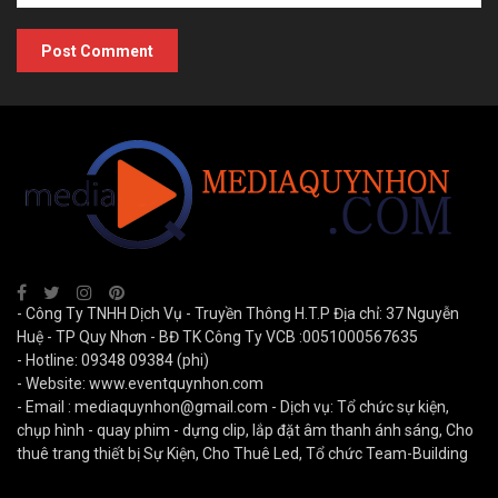
- Công Ty TNHH Dịch Vụ - Truyền Thông H.T.P Địa chỉ: 37 Nguyễn
Huệ - TP Quy Nhơn - BĐ TK Công Ty VCB :0051000567635
- Hotline: 09348 09384 (phi)
- Website: www.eventquynhon.com
- Email :
mediaquynhon@gmail.com
- Dịch vụ: Tổ chức sự kiện,
chụp hình - quay phim - dựng clip, lắp đặt âm thanh ánh sáng, Cho
thuê trang thiết bị Sự Kiện, Cho Thuê Led, Tổ chức Team-Building