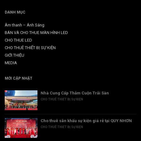
DANH MỤC
Âm thanh – Ánh Sáng
BÁN VÀ CHO THUE MÀN HÌNH LED
CHO THUE LED
CHO THUÊ THIẾT BỊ SỰ KIỆN
GIỚI THIỆU
MEDIA
MỚI CẬP NHẬT
Nhà Cung Cấp Thảm Cuộn Trải Sàn
CHO THUÊ THIẾT BỊ SỰ KIỆN
Cho thuê sân khấu sự kiện giá rẻ tại QUY NHƠN
CHO THUÊ THIẾT BỊ SỰ KIỆN