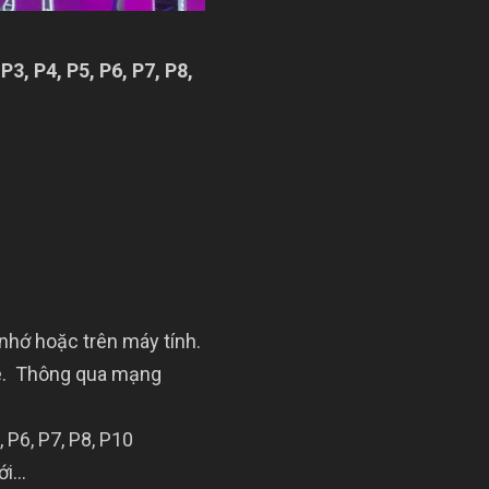
d
P3, P4, P5, P6, P7, P8,
nhớ hoặc trên máy tính.
ne. Thông qua mạng
 P6, P7, P8, P10
ưới…