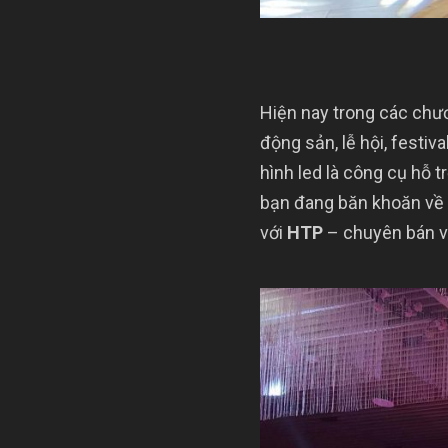
Hiện nay trong các chươ
động sản, lễ hội, festiv
hình led là công cụ hỗ 
bạn đang băn khoăn về m
với
HTP
– chuyên bán và