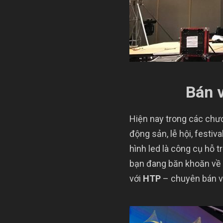
Bán 
Hiện nay trong các chươ
động sản, lễ hội, festiv
hình led là công cụ hỗ 
bạn đang băn khoăn về m
với
HTP
– chuyên bán và