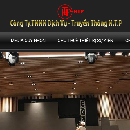
CHO THUE LED
 THI CÔNG MÀN HÌNH LED Q
Event-Quy Nhon
Th6 30
MEDIA QUY NHƠN
CHO THUÊ THIẾT BỊ SỰ KIỆN
C