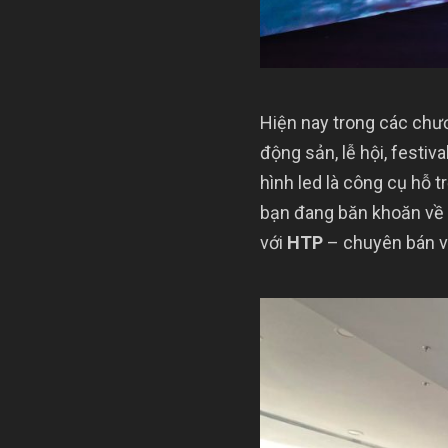
Hiện nay trong các chươ
động sản, lễ hội, festiv
hình led là công cụ hỗ 
bạn đang băn khoăn về m
với
HTP
– chuyên bán và