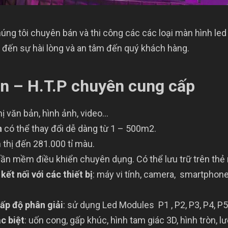
úng tôi chuyên bán và thi công các các loại màn hình le
ến sự hài lòng và an tâm đến quý khách hàng.
n – H.T.P chuyên cung cấp
hị văn bản, hình ảnh, video…
h
có thể thay đổi dễ dàng từ 1 – 500m2.
n thị đến 281.000 tỉ màu.
ần mềm điều khiển chuyên dụng. Có thể lưu trữ trên thẻ 
kết nối với các thiết bị
: máy vi tính, camera, smartpho
ấp độ phân giải
: sử dụng Led Modules P1 , P2, P3, P4, P5,
c biệt
: uốn cong, gấp khúc, hình tam giác 3D, hình tròn, l